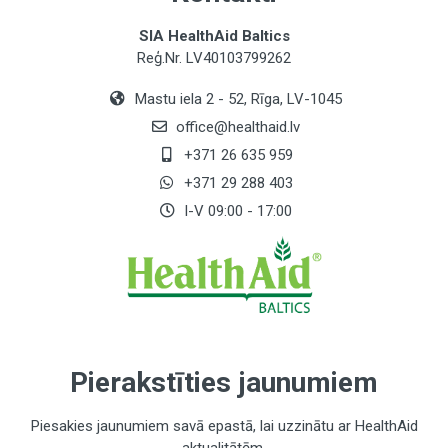
SIA HealthAid Baltics
Reģ.Nr. LV40103799262
Mastu iela 2 - 52, Rīga, LV-1045
office@healthaid.lv
+371 26 635 959
+371 29 288 403
I-V 09:00 - 17:00
Pierakstīties jaunumiem
Piesakies jaunumiem savā epastā, lai uzzinātu ar HealthAid