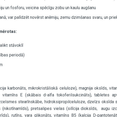
ju un fosforu, veicina spēcīgu zobu un kaulu augšanu
nā; var palīdzēt novērst anēmiju, zemu dzimšanas svaru, un pri
emērotas:
likt stāvoklī
cības periodā)
ēm
alcija karbonāts, mikrokristāliskā celuloze), magnija oksīds, vi
s vitamīns E (skābais d-alfa tokoferilsukcināts), tabletes apv
zcelsmes stearīnskābe, hidroksipropilceluloze, dzelzs oksīda 
īns (nikotīnamīds), pretsalipes vielas (silīcija dioksīds, augu 
rīds), rutīns, vara glikonāts, vitamīns B5 (kalcija D-pantotenāt