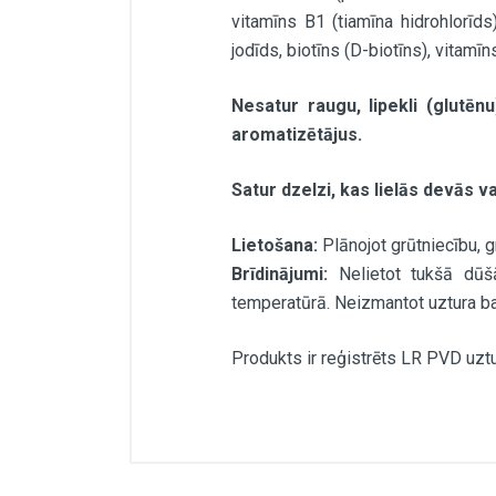
vitamīns B1 (tiamīna hidrohlorīds)
jodīds, biotīns (D-biotīns), vitamī
Nesatur raugu, lipekli (glutēn
aromatizētājus.
Satur dzelzi, kas lielās devās 
Lietošana:
Plānojot grūtniecību, 
Brīdinājumi:
Nelietot tukšā dūš
temperatūrā. Neizmantot uztura bag
Produkts ir reģistrēts LR PVD uztu
Viena tablete satur (vidēji):
Vitamīns D
Vitamīns E (37sv) (no dabīga avot