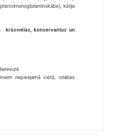
 (pteroilmonoglutamīnskābe), kālija
gas krāsvielas, konservantus un
ienreizē.
rniem nepieejamā vietā, istabas