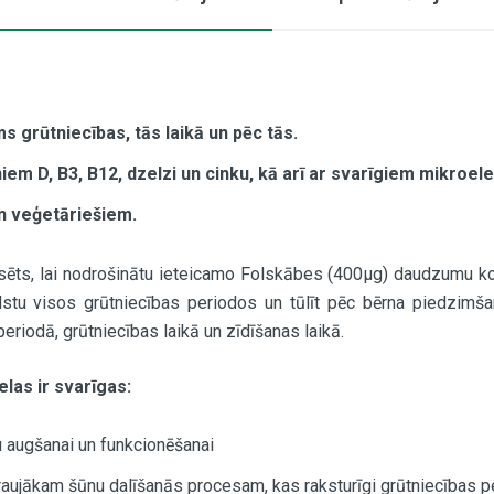
s grūtniecības, tās laikā un pēc tās.
niem D, B3, B12, dzelzi un cinku, kā arī ar svarīgiem mikroe
n veģetāriešiem.
nsēts, lai nodrošinātu ieteicamo Folskābes (400µg) daudzumu k
lstu visos grūtniecības periodos un tūlīt pēc bērna piedzimš
riodā, grūtniecības laikā un zīdīšanas laikā.
as ir svarīgas:
 augšanai un funkcionēšanai
raujākam šūnu dalīšanās procesam, kas raksturīgi grūtniecības p