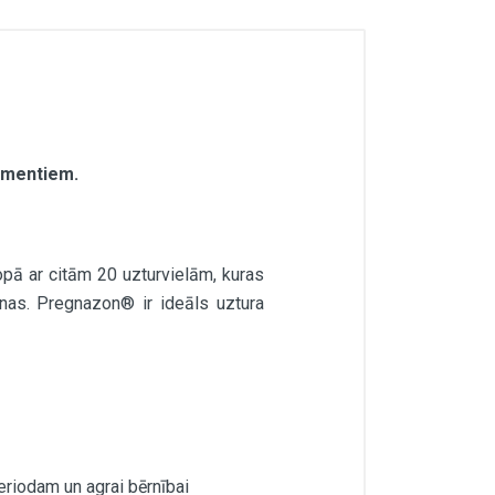
lementiem.
opā ar citām 20 uzturvielām, kuras
anas. Pregnazon® ir ideāls uztura
eriodam un agrai bērnībai