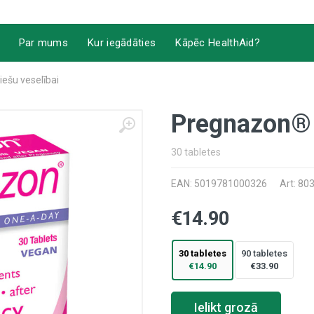
Par mums
Kur iegādāties
Kāpēc HealthAid?
iešu veselībai
Pregnazon®
30 tabletes
EAN: 5019781000326
Art: 80
€14.90
30 tabletes
90 tabletes
€14.90
€33.90
Ielikt grozā