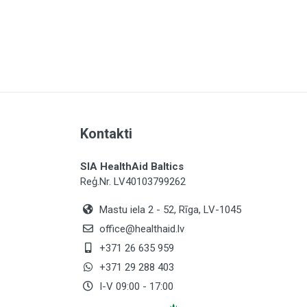
Vitamīns C
×
Tiamīns (vitamīns B1)
Riboflavīns (vitamīns B2)
Niacīns (nikotīnamīds)
Vitamīns B6
Folskābe
Kontakti
Vitamīns B12
SIA HealthAid Baltics
Biotīns
Reģ.Nr. LV40103799262
Pantotēnskābe
Mastu iela 2 - 52, Rīga, LV-1045
Vitamīns K
office@healthaid.lv
+371 26 635 959
Dzelzs
+371 29 288 403
Magnijs
I-V 09:00 - 17:00
Cinks