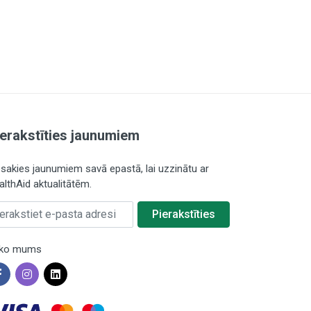
ierakstīties jaunumiem
esakies jaunumiem savā epastā, lai uzzinātu ar
althAid aktualitātēm.
rakstiet e-pasta adresi
Pierakstīties
ko mums