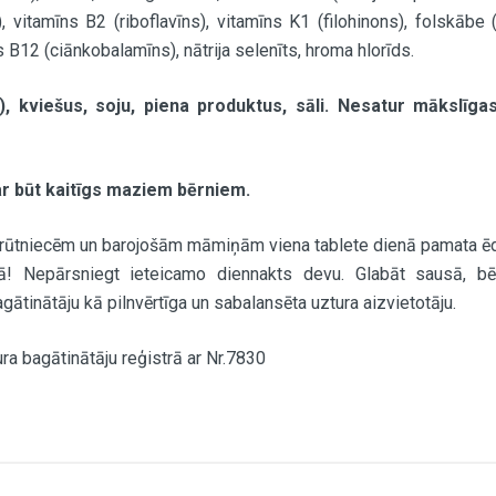
, vitamīns B2 (riboflavīns), vitamīns K1 (filohinons), folskābe
ns B12 (ciānkobalamīns), nātrija selenīts, hroma hlorīds.
u), kviešus, soju, piena produktus, sāli. Nesatur mākslī
var būt kaitīgs maziem bērniem.
grūtniecēm un barojošām māmiņām viena tablete dienā pamata ēd
ā! Nepārsniegt ieteicamo diennakts devu. Glabāt sausā, bē
ātinātāju kā pilnvērtīga un sabalansēta uztura aizvietotāju.
ra bagātinātāju reģistrā ar Nr.7830
Daudzums / NRV
10 µg / 200%
a)
25 mg / 208%