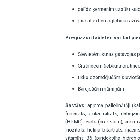
palīdz ķermenim uzsūkt kalci
piedalās hemoglobīna ražoša
Pregnazon tabletes var būt pi
Sievietēm, kuras gatavojas pa
Grūtniecēm (jebkurā grūtnie
tikko dzemdējušām sieviet
Barojošām māmiņām
Sastāvs:
apjoma palielinātāji (k
fumarāts, cinka citrāts, dabīgai
(HPMC), ciete (no rīsiem), augu i
inozitols, holīna bitartrāts, niac
vitamīns B6 (piridoksīna hidrohlo