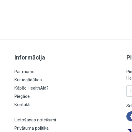
75 mg / 94%
4 mg / 364%
3 mg / 214%
20 mg / 125%
10 mg / 714%
400 µg / 200%
Informācija
P
6 µg / 240%
Par mums
Pi
150 µg / 300%
He
Kur iegādāties
6 mg / 100%
Kāpēc HealthAid?
Ie
Piegāde
75 µg / 100%
Kontakti
Se
20 mg / 143%
100 mg / 27%
Lietošanas noteikumi
15 mg / 150%
Privātuma politika