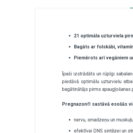
21 optimāla uzturviela pirm
Bagāts ar folskābi, vitamī
Piemērots arī vegāniem u
Īpaši izstrādāts un rūpīgi sabala
piedāvā optimālu uzturvielu atba
bagātinātājs pirms apaugļošanas pe
Pregnazon® sastāvā esošās viel
nervu, smadzeņu un muskuļu
efektīvai DNS sintēzei un st