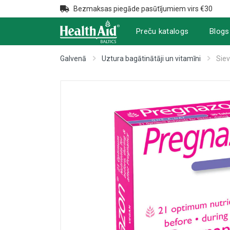
Bezmaksas piegāde pasūtījumiem virs €30
Preču katalogs
Blogs
Galvenā
Uztura bagātinātāji un vitamīni
Siev