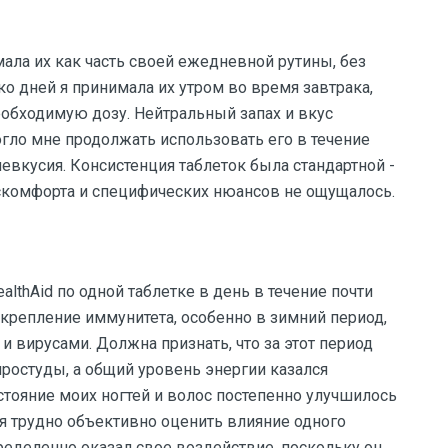
мала их как часть своей ежедневной рутины, без
о дней я принимала их утром во время завтрака,
еобходимую дозу. Нейтральный запах и вкус
гло мне продолжать использовать его в течение
евкусия. Консистенция таблеток была стандартной -
скомфорта и специфических нюансов не ощущалось.
althAid по одной таблетке в день в течение почти
укрепление иммунитета, особенно в зимний период,
и вирусами. Должна признать, что за этот период
ростуды, а общий уровень энергии казался
остояние моих ногтей и волос постепенно улучшилось
тя трудно объективно оценить влияние одного
пределенно оказал свое воздействие, поскольку он