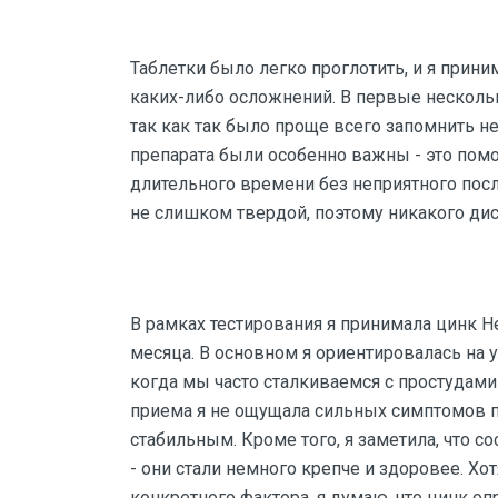
Таблетки было легко проглотить, и я прини
каких-либо осложнений. В первые нескольк
так как так было проще всего запомнить н
препарата были особенно важны - это помо
длительного времени без неприятного посл
не слишком твердой, поэтому никакого ди
В рамках тестирования я принимала цинк He
месяца. В основном я ориентировалась на 
когда мы часто сталкиваемся с простудами 
приема я не ощущала сильных симптомов п
стабильным. Кроме того, я заметила, что с
- они стали немного крепче и здоровее. Хо
конкретного фактора, я думаю, что цинк о