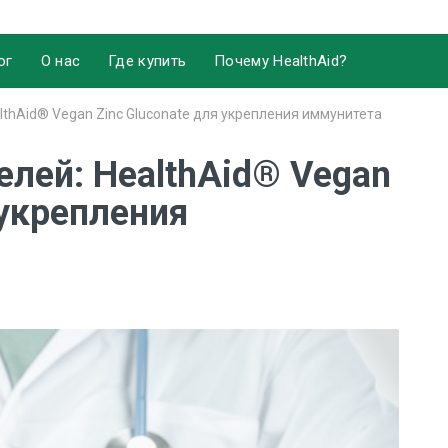
ог
О нас
Где купить
Почему HealthAid?
lthAid® Vegan Zinc Gluconate для укрепления иммунитета
лей: HealthAid® Vegan
 укрепления