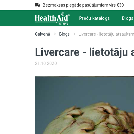
Bezmaksas piegāde pasūtījumiem virs €30
Preču katalogs
Blogs
Galvenā
Blogs
Livercare - lietotāju atsauks
Livercare - lietotāj
21.10.2020