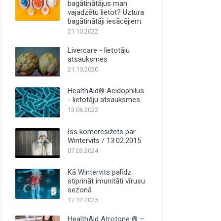
bagātinātājus man
vajadzētu lietot? Uztura
bagātinātāji iesācējiem.
21.10.2022
Livercare - lietotāju
atsauksmes
21.10.2020
HealthAid® Acidophilus
- lietotāju atsauksmes
13.06.2022
Īss komercsižets par
Wintervits / 13.02.2015
07.03.2024
Kā Wintervits palīdz
stiprināt imunitāti vīrusu
sezonā
17.12.2025
HealthAid Atrotone ® –