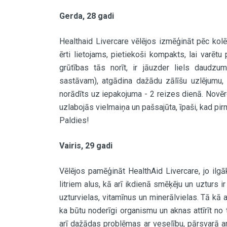
Gerda, 28 gadi
Healthaid Livercare vēlējos izmēģināt pēc kolē
ērti lietojams, pietiekoši kompakts, lai varēt
grūtības tās norīt, ir jāuzder liels daudzu
sastāvam), atgādina dažādu zālīšu uzlējumu, b
norādīts uz iepakojuma - 2 reizes dienā. Novēr
uzlabojās vielmaiņa un pašsajūta, īpaši, kad pirm
Paldies!
Vairis, 29 gadi
Vēlējos pamēģināt HealthAid Livercare, jo ilgā
litriem alus, kā arī ikdienā smēķēju un uztur
uzturvielas, vitamīnus un minerālvielas. Tā kā 
ka būtu noderīgi organismu un aknas attīrīt no 
arī dažādas problēmas ar veselību, pārsvarā ar