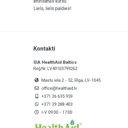
attīrīšanās kursu.
Liels, liels paldies!
Kontakti
SIA HealthAid Baltics
Reģ.Nr. LV40103799262
Mastu iela 2 - 52, Rīga, LV-1045
office@healthaid.lv
+371 26 635 959
+371 29 288 403
I-V 09:00 - 17:00