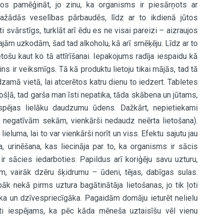
ējos pamēģināt, jo zinu, ka organisms ir piesārņots ar
ažādās veselības pārbaudēs, līdz ar to ikdienā jūtos
i svārstīgs, turklāt arī ēdu es ne visai pareizi – aizraujos
jām uzkodām, šad tad alkoholu, kā arī smēķēju. Līdz ar to
ošu kaut ko tā attīrīšanai. Iepakojums radīja iespaidu kā
ns ir veiksmīgs. Tā kā produktu lietoju tikai mājās, tad tā
zamā vietā, lai atcerētos katru dienu to iedzert. Tabletes
sakošļā, tad garša man īsti nepatika, tāda skābena un jūtams,
spējas lielāku daudzumu ūdens. Dažkārt, nepietiekami
z negatīvām sekām, vienkārši nedaudz neērta lietošana).
eluma, lai to var vienkārši norīt un viss. Efektu sajutu jau
, urinēšana, kas liecināja par to, ka organisms ir sācis
s ir sācies iedarboties. Papildus arī koriģēju savu uzturu,
m, vairāk dzēru šķidrumu – ūdeni, tējas, dabīgas sulas.
k nekā pirms uztura bagātinātāja lietošanas, jo tik ļoti
ka un dzīvespriecīgāka. Pagaidām domāju ieturēt nelielu
ļoti iespējams, ka pēc kāda mēneša uztaisīšu vēl vienu