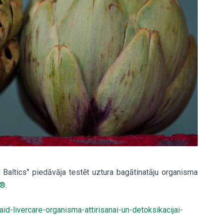
 Baltics" piedāvāja testēt uztura bagātinatāju organisma
e®
.
haid-livercare-organisma-attirisanai-un-detoksikacijai-