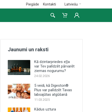
Piegāde
Kontakti
Latviešu
Jaunumi un raksti
Kā dzintarpriedes eļļa
var Tev palīdzēt pārvarēt
ziemas nogurumu?
24.02.2026
5 veidi, kā Digeston®
Plus var palīdzēt Tavas
labsajūtas atgūšanā
11.03.2025
Kādus uztura