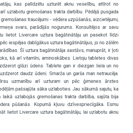
atāju, kas palīdzētu uzturēt aknu veselību, attīrot no
un arī uzlabotu gremošanas trakta darbību. Pēdējā pusgada
n gremošanas traucējumi - vēdera uzpūšanās, aizcietējumi,
rmeņa svars, parādījās nogurums. Konsultējos ar savu
tu lietot Livercare uztura bagātinātāju un pasekot līdzi
 pēc iespējas dabīgākus uztura bagātinātājus, jo no zālēm
ādības. Šī uztura bagātinātāja sastāvs, manuprāt, ir ļoti
oks, kā arī vitamīni, aminoskābes. Lietoju tabletes divas
uzdzerot glāzi ūdens. Tablete gan ir diezgan liela un no
u, uzdzerot daudz ūdeni. Smarža un garša man netraucēja.
ievērsu uzmanību arī uzturam un pēc ģimenes ārstes
edēļām pašsajūta sāka uzlaboties. Jau sākumā sajutu, ka
 laikā uzlabojās gremošanas trakta darbība, sajūta bija
vēdera pūšanās. Kopumā kļuvu dzīvespriecīgāka. Esmu
āt lietot Livercare uztura bagātinātāju, lai uzlabotu aknu