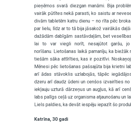
pieņēmos svarā diezgan manāmi. Bija problēma
vairāk pūtītes nekā parasti, ko saistu ar neves
divām tabletēm katru dienu – no rīta pēc brokas
par lielu, līdz ar to tā bija jāsakož vairākās daļā
dažādām dabīgām sastāvdaļām, bet veselības l
lai to var viegli norīt, nesajūtot garšu, j
norīšanu. Lietošanas laikā pamanīju, ka biežāk
tiešām sāka attīrīties, kas ir pozitīvi. Noskaņo
Mēnesi pēc lietošanas pašsajūta bija krietni l
arī ādas stāvoklis uzlabojās, tāpēc iegādājos 
dzeru arī daudz ūdeni un cenšos izvairīties n
iekļauju uzturā dārzeņus un augļus, kā arī cen
labs palīgs ceļā uz organisma atjaunošanu un la
Liels paldies, ka devāt iespēju iepazīt šo produk
Katrīna, 30 gadi