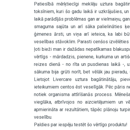
Patiesībā mērķtiecīgi meklēju uztura bagātin
toksīniem, kuri šo gadu laikā ir uzkrājušies, 
laikā parādījās problēmas gan ar vielmaiņu, ga
smaguma sajūta un arī sāka palielināties ķe
ģimenes ārsti, un viņa arī ieteica, ka labi bū
veselības stāvoklim. Parasti cenšos izvēlēties
ļoti bieži man ir dažādas nepatīkamas blakuspar
vērtīgs - mārdadzis, pienene, kurkuma un artiš
reizes dienā - no rīta un pusdienas laikā -, 
sākuma bija grūti norīt, bet vēlāk jau pierad
Lietojot Livercare uztura bagātinātāju, p
ieteikumiem centos ēst veselīgāk. Pēc pāris n
notiek organisma attīrīšanās process. Mēneša
vieglāka, atbrīvojos no aizcietējumiem un 
apmierināta ar rezultātiem, tāpēc plānoju turpin
veselību.
Paldies par iespēju testēt šo vērtīgo produktu!