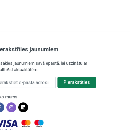
ierakstīties jaunumiem
esakies jaunumiem savā epastā, lai uzzinātu ar
althAid aktualitātēm.
rakstiet e-pasta adresi
Pierakstīties
ko mums