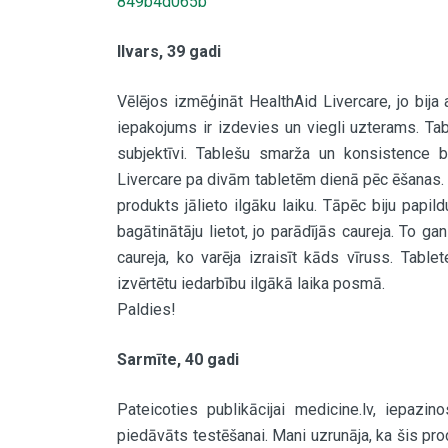
849b4d065b
Ilvars, 39 gadi
Vēlējos izmēģināt HealthAid Livercare, jo bija
iepakojums ir izdevies un viegli uzterams. Table
subjektīvi. Tablešu smarža un konsistence b
Livercare pa divām tabletēm dienā pēc ēšanas. 
produkts jālieto ilgāku laiku. Tāpēc biju papil
bagātinātāju lietot, jo parādījās caureja. To g
caureja, ko varēja izraisīt kāds vīruss. Tablet
izvērtētu iedarbību ilgākā laika posmā.
Paldies!
Sarmīte, 40 gadi
Pateicoties publikācijai medicine.lv, iepazin
piedāvāts testēšanai. Mani uzrunāja, ka šis prod