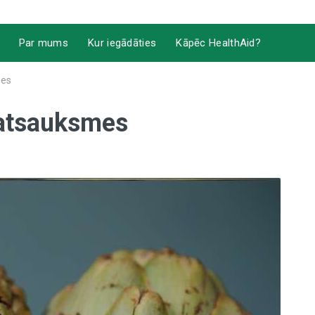
Par mums
Kur iegādāties
Kāpēc HealthAid?
mes
u atsauksmes