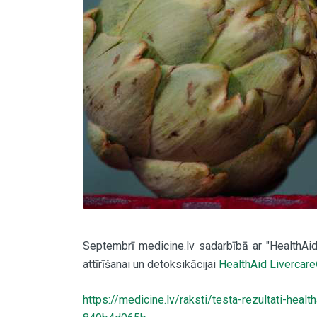
Septembrī medicine.lv sadarbībā ar "HealthAid
attīrīšanai un detoksikācijai
HealthAid Livercar
https://medicine.lv/raksti/testa-rezultati-healt