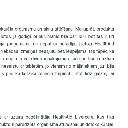
 aktuāla organisma un aknu attīrīšana. Manuprāt, produkta
tes, ja godīgi, priekš manis bija par lielu, bet tas ir tīri
ija pieņemama un nepatiku neradīja. Lietoju HealthAid
Nekādas izmaiņas nesajutu, bet, iespējams, tas tāpēc, ka
dus nopircis vēl divus iepakojumus, taču pārtraucu uztura
an nesaistu ar tabletēm, jo vienam no mājiniekiem jau bija
es pēc kāda laika plānoju turpināt lietot līdz galam, lai
os ar uztura bagātinātāju HealthAid Livercare, kas tika
ukts ir paredzēts organisma attīrīšanai un detoksikācijai.