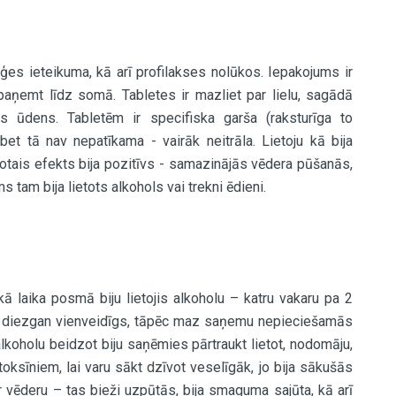
ģes ieteikuma, kā arī profilakses nolūkos. Iepakojums ir
u paņemt līdz somā. Tabletes ir mazliet par lielu, sagādā
ms ūdens. Tabletēm ir specifiska garša (raksturīga to
et tā nav nepatīkama - vairāk neitrāla. Lietoju kā bija
otais efekts bija pozitīvs - samazinājās vēdera pūšanās,
s tam bija lietots alkohols vai trekni ēdieni.
kā laika posmā biju lietojis alkoholu – katru vakaru pa 2
s ir diezgan vienveidīgs, tāpēc maz saņemu nepieciešamās
alkoholu beidzot biju saņēmies pārtraukt lietot, nodomāju,
toksīniem, lai varu sākt dzīvot veselīgāk, jo bija sākušās
 vēderu – tas bieži uzpūtās, bija smaguma sajūta, kā arī