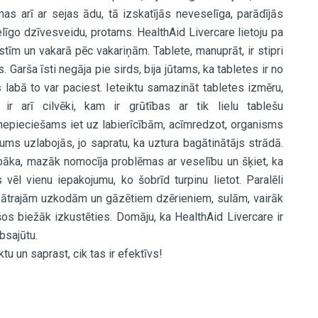
s arī ar sejas ādu, tā izskatījās neveselīga, parādījās
elīgo dzīvesveidu, protams. HealthAid Livercare lietoju pa
tīm un vakarā pēc vakariņām. Tablete, manuprāt, ir stipri
s. Garša īsti negāja pie sirds, bija jūtams, ka tabletes ir no
abā to var paciest. Ieteiktu samazināt tabletes izmēru,
o ir arī cilvēki, kam ir grūtības ar tik lielu tablešu
 nepieciešams iet uz labierīcībām, acīmredzot, organisms
jums uzlabojās, jo sapratu, ka uztura bagātinātājs strādā.
abāka, mazāk nomocīja problēmas ar veselību un šķiet, ka
vēl vienu iepakojumu, ko šobrīd turpinu lietot. Paralēli
o ātrajām uzkodām un gāzētiem dzērieniem, sulām, vairāk
šos biežāk izkustēties. Domāju, ka HealthAid Livercare ir
bsajūtu.
tu un saprast, cik tas ir efektīvs!