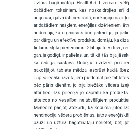
Uztura bagātinātāju HealthAid Livercare vēl
dažādiem toksīniem, kas noskaidrojies arī d
nogurusi, galva īsti nestrādā, noskaņojums ir ļot
ar dažādiem našķiem, enerģijas dzērieniem, ātra
nodomāju, ka organisms būs pateicīgs, ja paliet
par dārgu un efektīvu produktu, domāju, ka dizai
lielums šķita pieņemams. Glabāju to virtuvē, red
gan, ja godīgi, ir palielas, un, tā kā tās bija jā
ka dabīgs sastāvs. Gribējās uzdzert pēc ie
sakošļājot, tablete mēdza iesprūst kaklā (be
Tāpēc iesaku ražotājiem piedomāt pie tabletes li
pēc pāris dienām, jo bija biežāka vēdera izeja
attīrīties. Tas priecēja, jo sapratu, ka produkt
atteicos no veselībai nelabvēlīgiem produktie
Mēnesim paejot, atskārtu, ka kopumā jutos labā
nenomocīja vēdera problēmas, jutos enerģiskā
pauzi un uztura bagātinātāju nelietot, bet, 