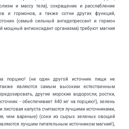
лизм и массу тела), сокращение и расслабление
ов и гормонов, а также сотни других функций,
отонин (самый сильный антидепрессант и гормон
ый мощный антиоксидант организма) требуют магния
на порцию! (ни один другой источник пищи не
и также являются самым высоким естественным
ередозировать, другие морские водоросли, ростки,
точник - обеспечивает 440 мг на порцию!), зелень
и листовая капуста считаются лучшими источниками,
я, чем вареные) (соки из сырых зеленых овощей
 являются лучшим питательным источником магния!),