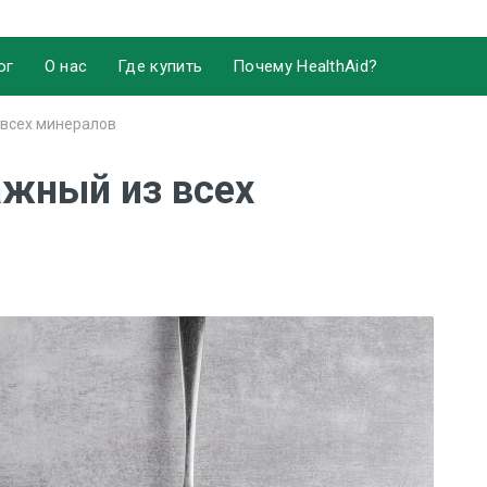
ог
О нас
Где купить
Почему HealthAid?
 всех минералов
ажный из всех